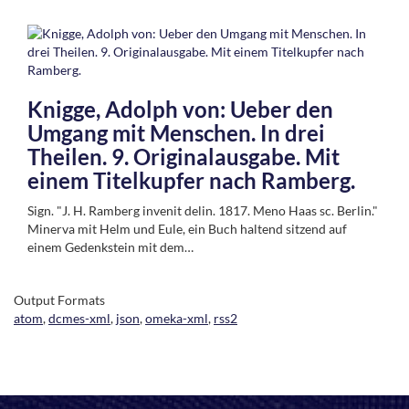
Knigge, Adolph von: Ueber den
Umgang mit Menschen. In drei
Theilen. 9. Originalausgabe. Mit
einem Titelkupfer nach Ramberg.
Sign. "J. H. Ramberg invenit delin. 1817. Meno Haas sc. Berlin."
Minerva mit Helm und Eule, ein Buch haltend sitzend auf
einem Gedenkstein mit dem…
Output Formats
atom
,
dcmes-xml
,
json
,
omeka-xml
,
rss2