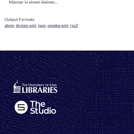
Männer in einem kleinen…
Output Formats
atom
,
dcmes-xml
,
json
,
omeka-xml
,
rss2