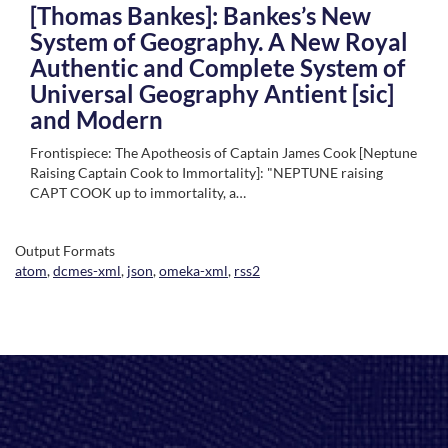
[Thomas Bankes]: Bankes’s New
System of Geography. A New Royal
Authentic and Complete System of
Universal Geography Antient [sic]
and Modern
Frontispiece: The Apotheosis of Captain James Cook [Neptune
Raising Captain Cook to Immortality]: "NEPTUNE raising
CAPT COOK up to immortality, a…
Output Formats
atom
,
dcmes-xml
,
json
,
omeka-xml
,
rss2