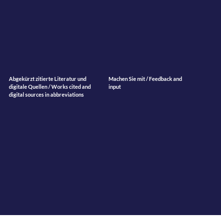
Abgekürzt zitierte Literatur und
Machen Sie mit / Feedback and
digitale Quellen / Works cited and
input
digital sources in abbreviations