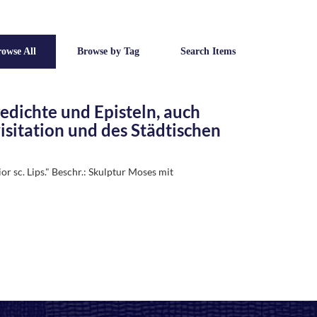
owse All
Browse by Tag
Search Items
edichte und Episteln, auch
sitation und des Städtischen
or sc. Lips." Beschr.: Skulptur Moses mit