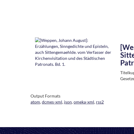
[Wep
Sitt
Patr
Titelku
Gesetze
Output Formats
atom
,
dcmes-xml
,
json
,
omeka-xml
,
rss2