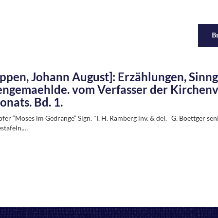
Br
pen, Johann August]: Erzählungen, Sinng
engemaehlde. vom Verfasser der Kirchenvi
onats. Bd. 1.
pfer “Moses im Gedränge” Sign. "I. H. Ramberg inv. & del. G. Boettger seni
stafeln,…