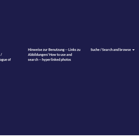
Hinweise zur Benutzung -- Links zu
Suche / Search and browse
 /
Abbildungen/ How to use and
ogue of
search -- hyperlinked photos