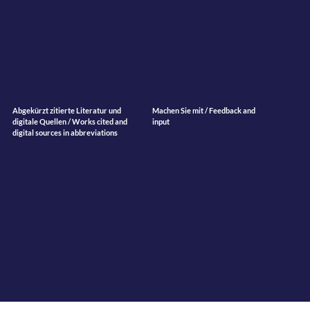
Abgekürzt zitierte Literatur und
Machen Sie mit / Feedback and
digitale Quellen / Works cited and
input
digital sources in abbreviations