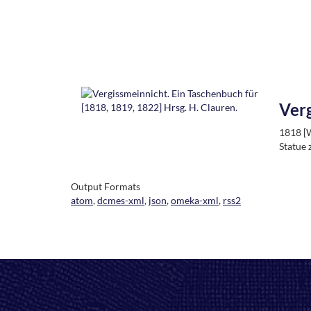
Verg
1818 [W
Statue
Output Formats
atom
,
dcmes-xml
,
json
,
omeka-xml
,
rss2