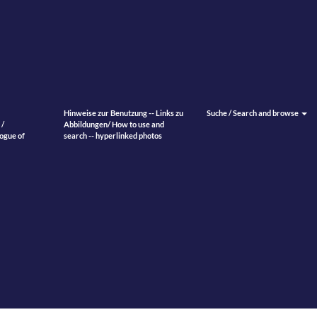
Hinweise zur Benutzung -- Links zu
Suche / Search and browse
 /
Abbildungen/ How to use and
ogue of
search -- hyperlinked photos