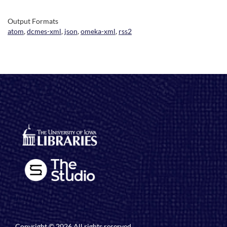
Output Formats
atom
,
dcmes-xml
,
json
,
omeka-xml
,
rss2
Copyright © 2026 All rights reserved.