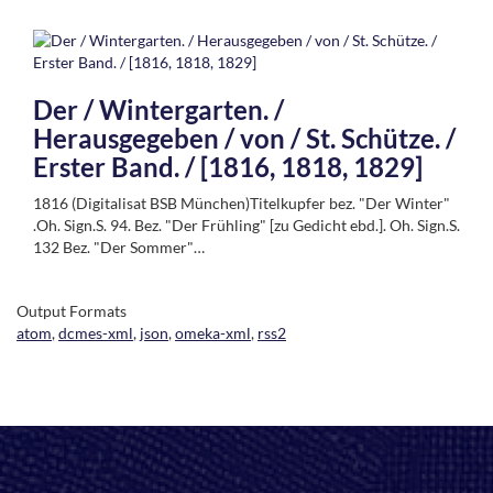
Der / Wintergarten. /
Herausgegeben / von / St. Schütze. /
Erster Band. / [1816, 1818, 1829]
1816 (Digitalisat BSB München)Titelkupfer bez. "Der Winter"
.Oh. Sign.S. 94. Bez. "Der Frühling" [zu Gedicht ebd.]. Oh. Sign.S.
132 Bez. "Der Sommer"…
Output Formats
atom
,
dcmes-xml
,
json
,
omeka-xml
,
rss2