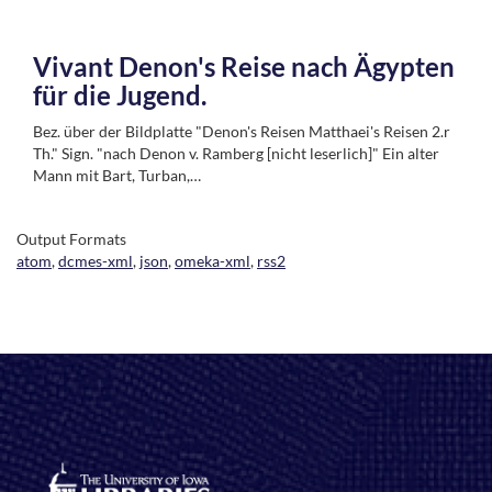
Vivant Denon's Reise nach Ägypten
für die Jugend.
Bez. über der Bildplatte "Denon's Reisen Matthaei's Reisen 2.r
Th." Sign. "nach Denon v. Ramberg [nicht leserlich]" Ein alter
Mann mit Bart, Turban,…
Output Formats
atom
,
dcmes-xml
,
json
,
omeka-xml
,
rss2