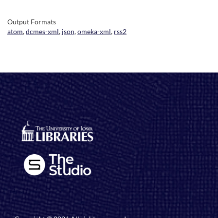
Output Formats
atom
,
dcmes-xml
,
json
,
omeka-xml
,
rss2