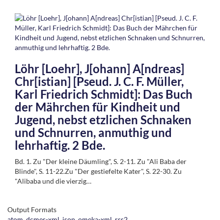
Löhr [Loehr], J[ohann] A[ndreas]
Chr[istian] [Pseud. J. C. F. Müller,
Karl Friedrich Schmidt]: Das Buch
der Mährchen für Kindheit und
Jugend, nebst etzlichen Schnaken
und Schnurren, anmuthig und
lehrhaftig. 2 Bde.
Bd. 1. Zu "Der kleine Däumling", S. 2-11. Zu "Ali Baba der
Blinde", S. 11-22.Zu "Der gestiefelte Kater", S. 22-30. Zu
"Alibaba und die vierzig…
Output Formats
atom
,
dcmes-xml
,
json
,
omeka-xml
,
rss2