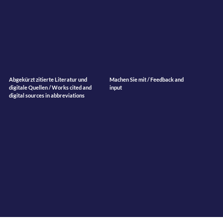
Abgekürzt zitierte Literatur und
Machen Sie mit / Feedback and
digitale Quellen / Works cited and
input
digital sources in abbreviations