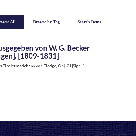
owse All
Browse by Tag
Search Items
usgegeben von W. G. Becker.
gen]. [1809-1831]
s Tirolermädchen« von Tiedge, Obj. 21]Sign. "H.