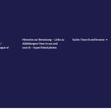
Hinweise zur Benutzung -- Links zu
Suche / Search and browse
 /
Abbildungen/ How to use and
ogue of
search -- hyperlinked photos