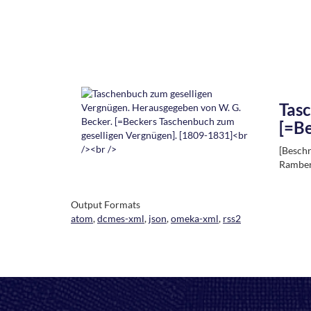
Tasc
[=Be
[Beschr
Ramber
Output Formats
atom
,
dcmes-xml
,
json
,
omeka-xml
,
rss2