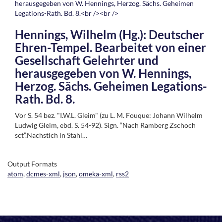
Hennings, Wilhelm (Hg.): Deutscher
Ehren-Tempel. Bearbeitet von einer
Gesellschaft Gelehrter und
herausgegeben von W. Hennings,
Herzog. Sächs. Geheimen Legations-
Rath. Bd. 8.
Vor S. 54 bez. "I.W.L. Gleim" (zu L. M. Fouque: Johann Wilhelm
Ludwig Gleim, ebd. S. 54-92). Sign. “Nach Ramberg Zschoch
sct”.Nachstich in Stahl…
Output Formats
atom
,
dcmes-xml
,
json
,
omeka-xml
,
rss2