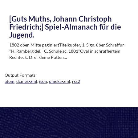
[Guts Muths, Johann Christoph
Friedrich;] Spiel-Almanach für die
Jugend.
1802 oben Mitte paginiertTitelkupfer, 1. Sign. über Schraffur
"H. Ramberg del. C. Schule sc. 1801"Oval in schraffiertem
Rechteck: Drei kleine Putten…
Output Formats
atom
,
dcmes-xml
,
json
,
omeka-xml
,
rss2