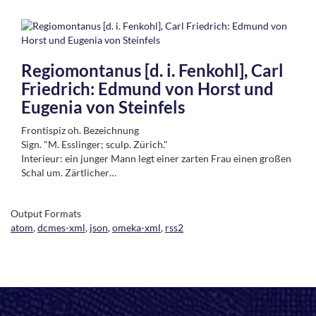
Regiomontanus [d. i. Fenkohl], Carl
Friedrich: Edmund von Horst und
Eugenia von Steinfels
Frontispiz oh. Bezeichnung
Sign. "M. Esslinger; sculp. Zürich."
Interieur: ein junger Mann legt einer zarten Frau einen großen
Schal um. Zärtlicher…
Output Formats
atom
,
dcmes-xml
,
json
,
omeka-xml
,
rss2