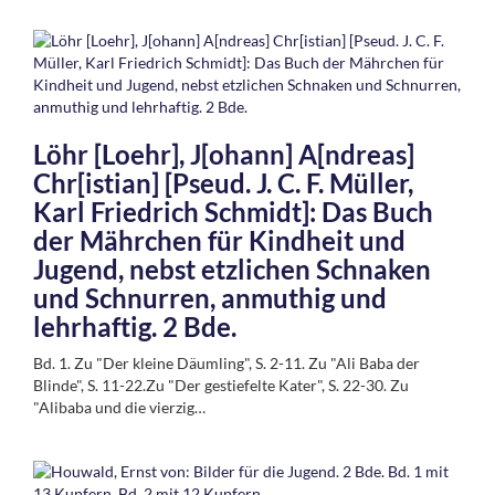
Löhr [Loehr], J[ohann] A[ndreas]
Chr[istian] [Pseud. J. C. F. Müller,
Karl Friedrich Schmidt]: Das Buch
der Mährchen für Kindheit und
Jugend, nebst etzlichen Schnaken
und Schnurren, anmuthig und
lehrhaftig. 2 Bde.
Bd. 1. Zu "Der kleine Däumling", S. 2-11. Zu "Ali Baba der
Blinde", S. 11-22.Zu "Der gestiefelte Kater", S. 22-30. Zu
"Alibaba und die vierzig…