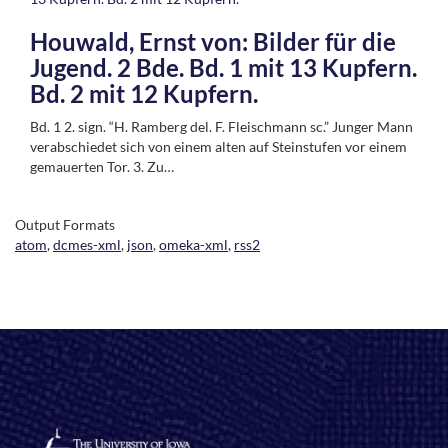
Houwald, Ernst von: Bilder für die
Jugend. 2 Bde. Bd. 1 mit 13 Kupfern.
Bd. 2 mit 12 Kupfern.
Bd. 1 2. sign. “H. Ramberg del. F. Fleischmann sc.” Junger Mann
verabschiedet sich von einem alten auf Steinstufen vor einem
gemauerten Tor. 3. Zu…
Output Formats
atom
,
dcmes-xml
,
json
,
omeka-xml
,
rss2