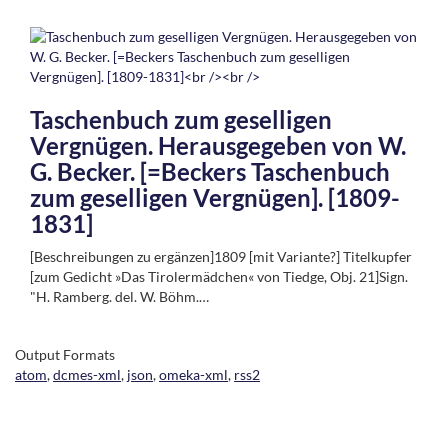
Taschenbuch zum geselligen
Vergnügen. Herausgegeben von W.
G. Becker. [=Beckers Taschenbuch
zum geselligen Vergnügen]. [1809-
1831]
[Beschreibungen zu ergänzen]1809 [mit Variante?] Titelkupfer
[zum Gedicht »Das Tirolermädchen« von Tiedge, Obj. 21]Sign.
"H. Ramberg. del. W. Böhm.…
Output Formats
atom
,
dcmes-xml
,
json
,
omeka-xml
,
rss2