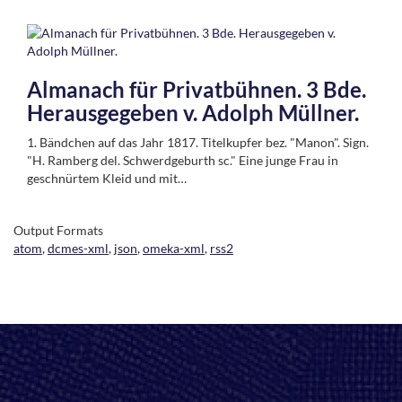
Almanach für Privatbühnen. 3 Bde.
Herausgegeben v. Adolph Müllner.
1. Bändchen auf das Jahr 1817. Titelkupfer bez. "Manon". Sign.
"H. Ramberg del. Schwerdgeburth sc." Eine junge Frau in
geschnürtem Kleid und mit…
Output Formats
atom
,
dcmes-xml
,
json
,
omeka-xml
,
rss2