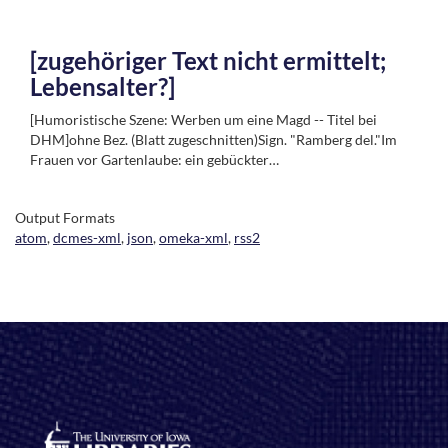
[zugehöriger Text nicht ermittelt;
Lebensalter?]
[Humoristische Szene: Werben um eine Magd -- Titel bei
DHM]ohne Bez. (Blatt zugeschnitten)Sign. "Ramberg del."Im
Frauen vor Gartenlaube: ein gebückter…
Output Formats
atom
,
dcmes-xml
,
json
,
omeka-xml
,
rss2