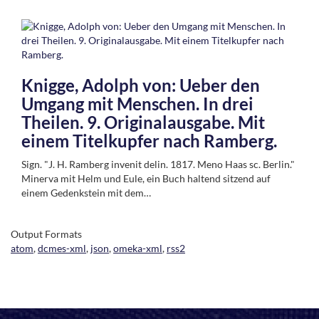
Knigge, Adolph von: Ueber den
Umgang mit Menschen. In drei
Theilen. 9. Originalausgabe. Mit
einem Titelkupfer nach Ramberg.
Sign. "J. H. Ramberg invenit delin. 1817. Meno Haas sc. Berlin."
Minerva mit Helm und Eule, ein Buch haltend sitzend auf
einem Gedenkstein mit dem…
Output Formats
atom
,
dcmes-xml
,
json
,
omeka-xml
,
rss2