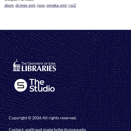
atom
,
dcmes-xml
,
json
,
omeka-xml
,
rss2
Copyright © 2026 All rights reserved.
Contact:
waltraud-maierhofer@uiowa.edu