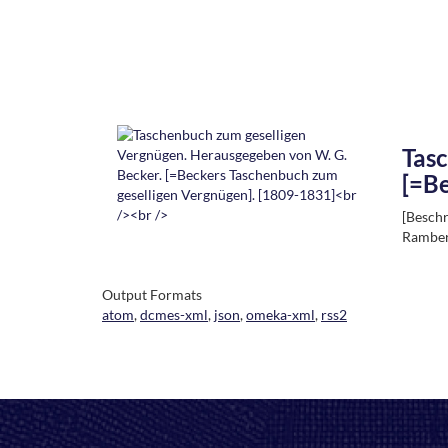
Tasc
[=Be
[Beschr
Ramber
Output Formats
atom
,
dcmes-xml
,
json
,
omeka-xml
,
rss2