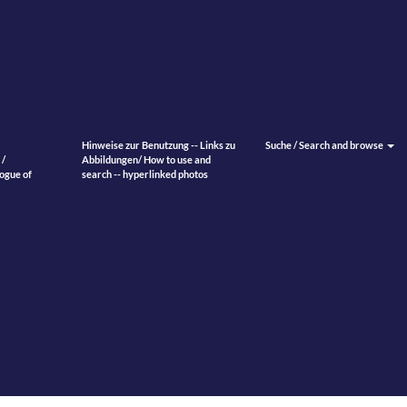
Hinweise zur Benutzung -- Links zu
Suche / Search and browse
 /
Abbildungen/ How to use and
ogue of
search -- hyperlinked photos