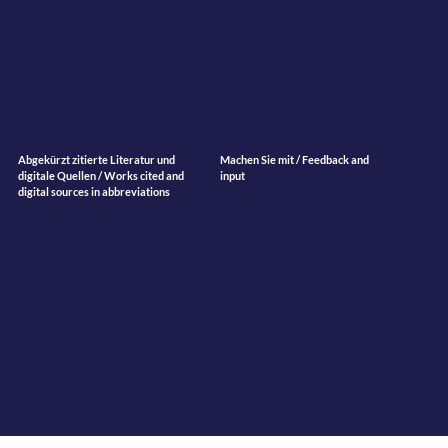
Abgekürzt zitierte Literatur und
Machen Sie mit / Feedback and
digitale Quellen / Works cited and
input
digital sources in abbreviations