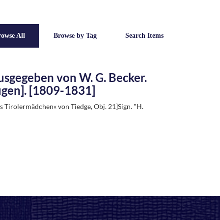
owse All
Browse by Tag
Search Items
usgegeben von W. G. Becker.
gen]. [1809-1831]
s Tirolermädchen« von Tiedge, Obj. 21]Sign. "H.