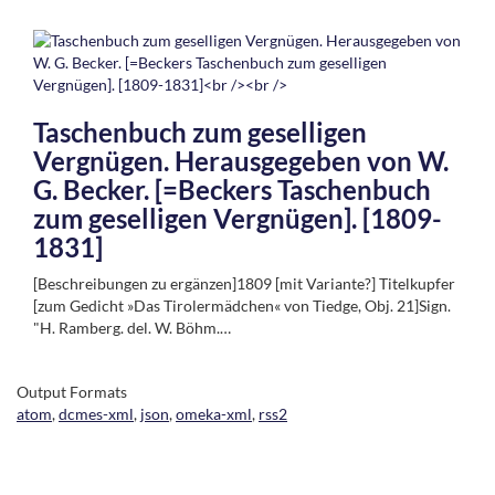
Taschenbuch zum geselligen
Vergnügen. Herausgegeben von W.
G. Becker. [=Beckers Taschenbuch
zum geselligen Vergnügen]. [1809-
1831]
[Beschreibungen zu ergänzen]1809 [mit Variante?] Titelkupfer
[zum Gedicht »Das Tirolermädchen« von Tiedge, Obj. 21]Sign.
"H. Ramberg. del. W. Böhm.…
Output Formats
atom
,
dcmes-xml
,
json
,
omeka-xml
,
rss2