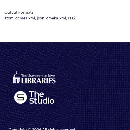
Output Formats
atom
,
dcmes-xml
,
json
,
omeka-xml
,
rss2
Copyright © 2026 All rights reserved.