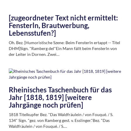
[zugeordneter Text nicht ermittelt:
Fensterln, Brautwerbung,
Lebensstufen?]
Oh. Bez. [Humoristische Szene: Beim Fensterln ertappt -- Titel
DHM]Sign. "Ramberg del"Ein Mann fällt beim Fensterln von
der Leiter in Dornen. Zwei…
Rheinisches Taschenbuch für das
Jahr [1818, 1819] [weitere
Jahrgänge noch prüfen]
1818 Titelkupfer Bez. "Das Waldfräulein / von Fouqué. / S.
134" Sign. "gez. von Ramberg gest. v. Esslinger."Bez. "Das
Waldfräulein / von Fouqué. / S.…