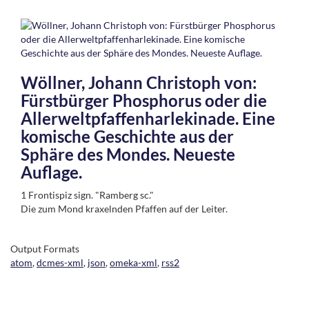
Wöllner, Johann Christoph von:
Fürstbürger Phosphorus oder die
Allerweltpfaffenharlekinade. Eine
komische Geschichte aus der
Sphäre des Mondes. Neueste
Auflage.
1 Frontispiz sign. "Ramberg sc."
Die zum Mond kraxelnden Pfaffen auf der Leiter.
Output Formats
atom
,
dcmes-xml
,
json
,
omeka-xml
,
rss2