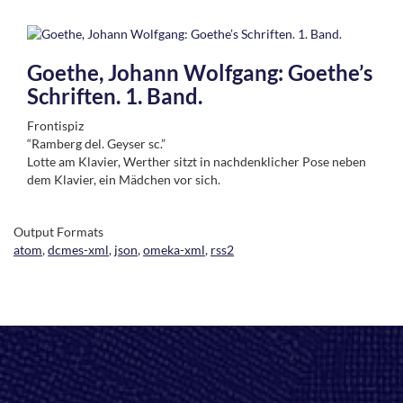
Goethe, Johann Wolfgang: Goethe’s
Schriften. 1. Band.
Frontispiz
“Ramberg del. Geyser sc.”
Lotte am Klavier, Werther sitzt in nachdenklicher Pose neben
dem Klavier, ein Mädchen vor sich.
Output Formats
atom
,
dcmes-xml
,
json
,
omeka-xml
,
rss2