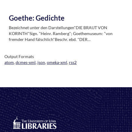
Goethe: Gedichte
Bezeichnet unter den Darstellungen"DIE BRAUT VON
KORINTH"Sign. "Heinr. Ramberg"; Goethemuseum: "von
fremder Hand fälschlich"Beschr. ebd. "DER…
Output Formats
atom
,
dcmes-xml
,
json
,
omeka-xml
,
rss2