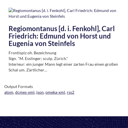
Regiomontanus [d. i. Fenkohl], Carl
Friedrich: Edmund von Horst und
Eugenia von Steinfels
Frontispiz oh. Bezeichnung
Sign. "M. Esslinger; sculp. Zürich."
Interieur: ein junger Mann legt einer zarten Frau einen großen
Schal um. Zärtlicher…
Output Formats
atom
,
dcmes-xml
,
json
,
omeka-xml
,
rss2