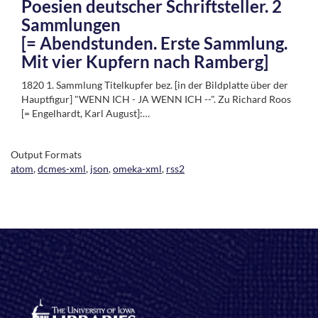
Poesien deutscher Schriftsteller. 2
Sammlungen
[= Abendstunden. Erste Sammlung.
Mit vier Kupfern nach Ramberg]
1820 1. Sammlung Titelkupfer bez. [in der Bildplatte über der
Hauptfigur] "WENN ICH - JA WENN ICH --". Zu Richard Roos
[= Engelhardt, Karl August]:…
Output Formats
atom
,
dcmes-xml
,
json
,
omeka-xml
,
rss2