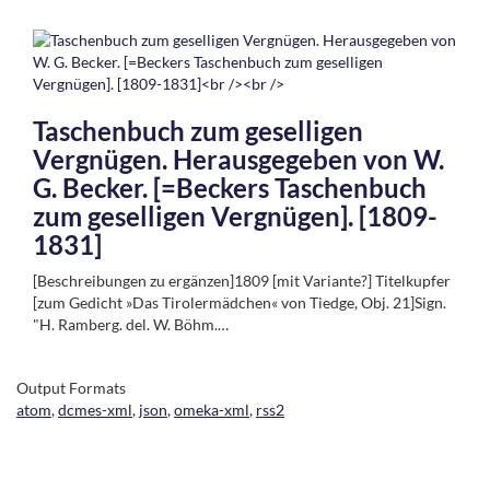
Taschenbuch zum geselligen
Vergnügen. Herausgegeben von W.
G. Becker. [=Beckers Taschenbuch
zum geselligen Vergnügen]. [1809-
1831]
[Beschreibungen zu ergänzen]1809 [mit Variante?] Titelkupfer
[zum Gedicht »Das Tirolermädchen« von Tiedge, Obj. 21]Sign.
"H. Ramberg. del. W. Böhm.…
Output Formats
atom
,
dcmes-xml
,
json
,
omeka-xml
,
rss2