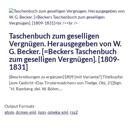
Taschenbuch zum geselligen
Vergnügen. Herausgegeben von W.
G. Becker. [=Beckers Taschenbuch
zum geselligen Vergnügen]. [1809-
1831]
[Beschreibungen zu ergänzen]1809 [mit Variante?] Titelkupfer
[zum Gedicht »Das Tirolermädchen« von Tiedge, Obj. 21]Sign.
"H. Ramberg. del. W. Böhm.…
Output Formats
atom
,
dcmes-xml
,
json
,
omeka-xml
,
rss2