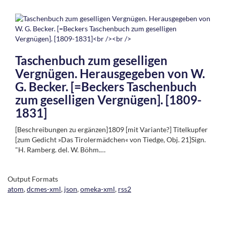
Taschenbuch zum geselligen
Vergnügen. Herausgegeben von W.
G. Becker. [=Beckers Taschenbuch
zum geselligen Vergnügen]. [1809-
1831]
[Beschreibungen zu ergänzen]1809 [mit Variante?] Titelkupfer
[zum Gedicht »Das Tirolermädchen« von Tiedge, Obj. 21]Sign.
"H. Ramberg. del. W. Böhm.…
Output Formats
atom
,
dcmes-xml
,
json
,
omeka-xml
,
rss2