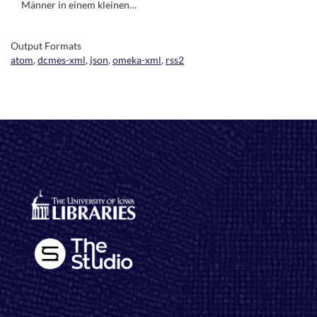
Männer in einem kleinen…
Output Formats
atom
,
dcmes-xml
,
json
,
omeka-xml
,
rss2