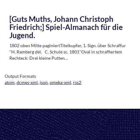
[Guts Muths, Johann Christoph
Friedrich;] Spiel-Almanach für die
Jugend.
1802 oben Mitte paginiertTitelkupfer, 1. Sign. über Schraffur
"H. Ramberg del. C. Schule sc. 1801"Oval in schraffiertem
Rechteck: Drei kleine Putten…
Output Formats
atom
,
dcmes-xml
,
json
,
omeka-xml
,
rss2