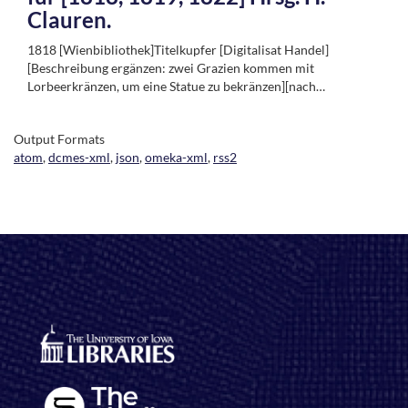
Clauren.
1818 [Wienbibliothek]Titelkupfer [Digitalisat Handel]
[Beschreibung ergänzen: zwei Grazien kommen mit
Lorbeerkränzen, um eine Statue zu bekränzen][nach…
Output Formats
atom
,
dcmes-xml
,
json
,
omeka-xml
,
rss2