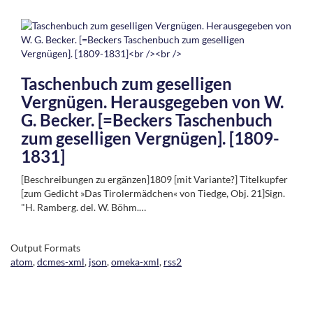
Taschenbuch zum geselligen
Vergnügen. Herausgegeben von W.
G. Becker. [=Beckers Taschenbuch
zum geselligen Vergnügen]. [1809-
1831]
[Beschreibungen zu ergänzen]1809 [mit Variante?] Titelkupfer
[zum Gedicht »Das Tirolermädchen« von Tiedge, Obj. 21]Sign.
"H. Ramberg. del. W. Böhm.…
Output Formats
atom
,
dcmes-xml
,
json
,
omeka-xml
,
rss2