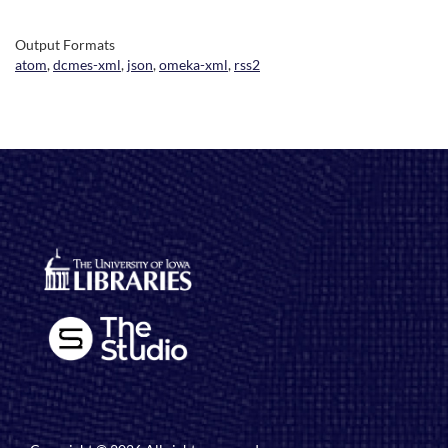
Output Formats
atom
,
dcmes-xml
,
json
,
omeka-xml
,
rss2