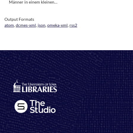
Männer in einem kleinen…
Output Formats
atom
,
dcmes-xml
,
json
,
omeka-xml
,
rss2