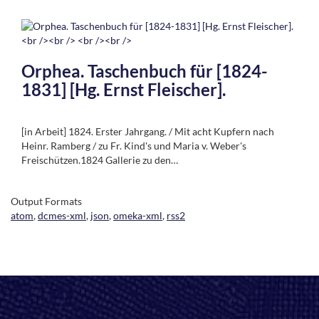
Orphea. Taschenbuch für [1824-
1831] [Hg. Ernst Fleischer].
[in Arbeit] 1824. Erster Jahrgang. / Mit acht Kupfern nach
Heinr. Ramberg / zu Fr. Kind's und Maria v. Weber's
Freischützen.1824 Gallerie zu den…
Output Formats
atom
,
dcmes-xml
,
json
,
omeka-xml
,
rss2