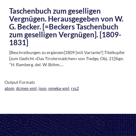
Taschenbuch zum geselligen
Vergnügen. Herausgegeben von W.
G. Becker. [=Beckers Taschenbuch
zum geselligen Vergnügen]. [1809-
1831]
[Beschreibungen zu ergänzen]1809 [mit Variante?] Titelkupfer
[zum Gedicht »Das Tirolermädchen« von Tiedge, Obj. 21]Sign.
"H. Ramberg. del. W. Böhm.…
Output Formats
atom
,
dcmes-xml
,
json
,
omeka-xml
,
rss2