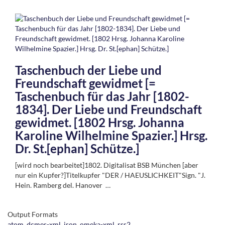
Taschenbuch der Liebe und
Freundschaft gewidmet [=
Taschenbuch für das Jahr [1802-
1834]. Der Liebe und Freundschaft
gewidmet. [1802 Hrsg. Johanna
Karoline Wilhelmine Spazier.] Hrsg.
Dr. St.[ephan] Schütze.]
[wird noch bearbeitet]1802. Digitalisat BSB München [aber
nur ein Kupfer?]Titelkupfer "DER / HAEUSLICHKEIT"Sign. "J.
Hein. Ramberg del. Hanover …
Output Formats
atom
,
dcmes-xml
,
json
,
omeka-xml
,
rss2