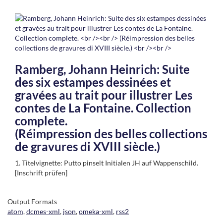
Ramberg, Johann Heinrich: Suite
des six estampes dessinées et
gravées au trait pour illustrer Les
contes de La Fontaine. Collection
complete.
(Réimpression des belles collections
de gravures di XVIII siècle.)
1. Titelvignette: Putto pinselt Initialen JH auf Wappenschild.
[Inschrift prüfen]
Output Formats
atom
,
dcmes-xml
,
json
,
omeka-xml
,
rss2