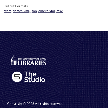
Output Formats
atom
,
dcmes-xml
,
json
,
omeka-xml
,
rss2
Copyright © 2026 All rights reserved.