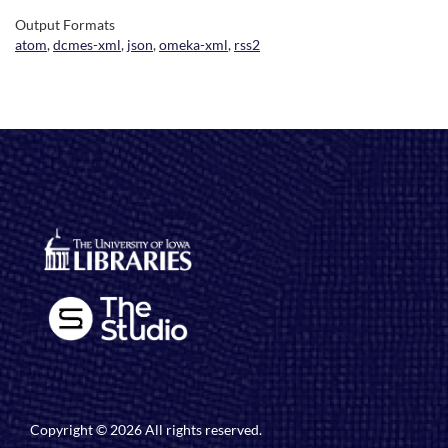
Output Formats
atom
,
dcmes-xml
,
json
,
omeka-xml
,
rss2
Copyright © 2026 All rights reserved.