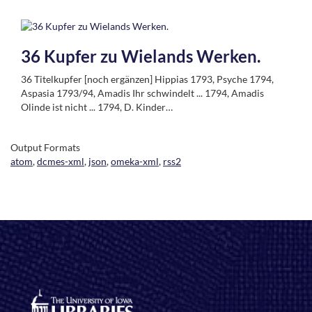
36 Kupfer zu Wielands Werken.
36 Titelkupfer [noch ergänzen] Hippias 1793, Psyche 1794,
Aspasia 1793/94, Amadis Ihr schwindelt ... 1794, Amadis
Olinde ist nicht ... 1794, D. Kinder…
Output Formats
atom
,
dcmes-xml
,
json
,
omeka-xml
,
rss2