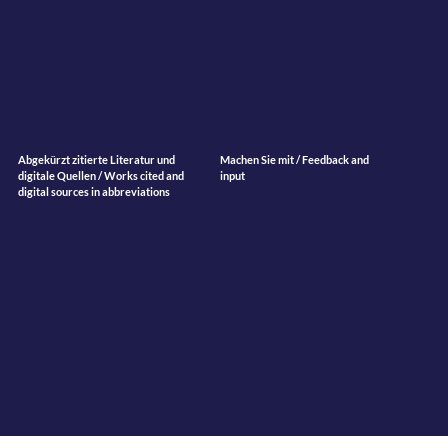
Abgekürzt zitierte Literatur und
Machen Sie mit / Feedback and
digitale Quellen / Works cited and
input
digital sources in abbreviations