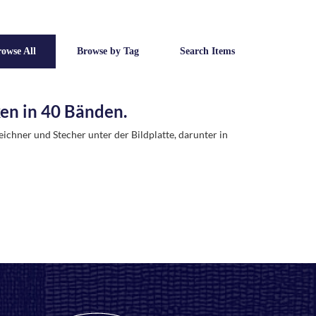
owse All
Browse by Tag
Search Items
ken in 40 Bänden.
Zeichner und Stecher unter der Bildplatte, darunter in