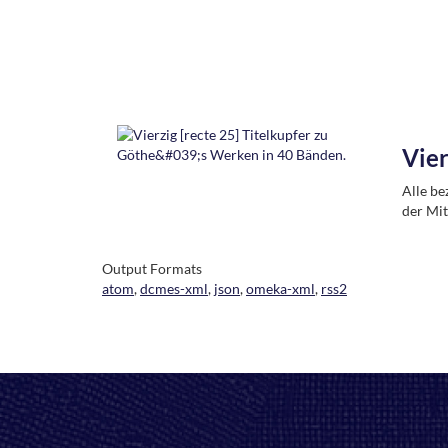
Vier
Alle be
der Mit
Output Formats
atom
,
dcmes-xml
,
json
,
omeka-xml
,
rss2