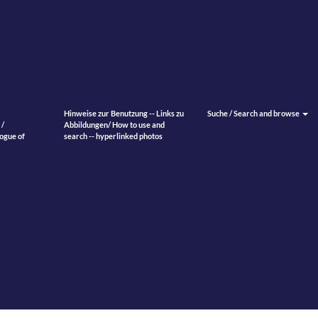
Hinweise zur Benutzung -- Links zu
Suche / Search and browse
 /
Abbildungen/ How to use and
ogue of
search -- hyperlinked photos