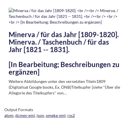
Minerva / für das Jahr [1809-1820].
Minerva. / Taschenbuch / für das
Jahr [1821 -- 1831].
[In Bearbeitung; Beschreibungen zu
ergänzen]
Weitere Abbildungen unter den vernetzten Titeln1809
(Digitalisat Google books, Ex. ÖNB)Titelkupfer [siehe "Über die
Allegorie des Titelkupfers" von…
Output Formats
atom
,
dcmes-xml
,
json
,
omeka-xml
,
rss2