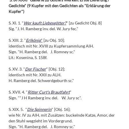
Gedichte" (9 Kupfer mit den Gedichten als "Erklärung der
Kupfer")
S. XI. 1. "
Wer kauft Liebesgötter?
" [zu Gedicht Obj. 8]
Sig. "J. H. Ramberg inv. del. W. Jury fec."
S. XIII. 2. "
Erlkönig
"
[zu Obj. 10];
identisch mit Nr. XVIII zu Kupfersammlung AlH.
Sign. "H. Ramberg del. J. Romney sc."
Lit.: Kosenina, S. 158f.
S. XV. 3. "
Der Fischer
" [Obj. 12];
identisch mit Nr. XXII zu ALH.
H. Ramberg del. Schwerdgeburth sc."
S. XVII. 4. "
Ritter Curt's Brautfahrt
"
Sign. ""J H Ramberg inv. del. W. Jury sc".
S. XIX. 5. "
Die Spinnerin
" [Obj. 16];
wie Nr. IV zu AlH, mit Zusätzen: buckelnde Katze, Amor, der
den Stuhl wegzieht im Vordergrund.
Sign. "H. Ramberg del. J. Romney sc."