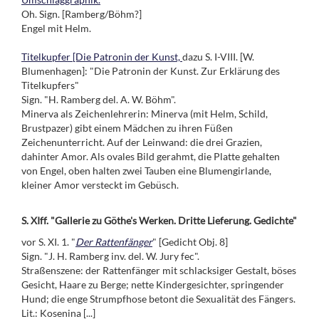
Oh. Sign. [Ramberg/Böhm?]
Engel mit Helm.
Titelkupfer [Die Patronin der Kunst,
dazu S. I-VIII. [W.
Blumenhagen]: "Die Patronin der Kunst. Zur Erklärung des
Titelkupfers"
Sign. "H. Ramberg del. A. W. Böhm".
Minerva als Zeichenlehrerin: Minerva (mit Helm, Schild,
Brustpazer) gibt einem Mädchen zu ihren Füßen
Zeichenunterricht. Auf der Leinwand: die drei Grazien,
dahinter Amor. Als ovales Bild gerahmt, die Platte gehalten
von Engel, oben halten zwei Tauben eine Blumengirlande,
kleiner Amor versteckt im Gebüsch.
S. XIff. "Gallerie zu Göthe's Werken. Dritte Lieferung. Gedichte"
vor S. XI. 1. "
Der Rattenfänger
" [Gedicht Obj. 8]
Sign. "J. H. Ramberg inv. del. W. Jury fec".
Straßenszene: der Rattenfänger mit schlacksiger Gestalt, böses
Gesicht, Haare zu Berge; nette Kindergesichter, springender
Hund; die enge Strumpfhose betont die Sexualität des Fängers.
Lit.: Kosenina [...]