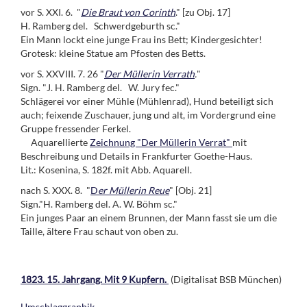
vor S. XXI. 6. "
Die Braut von Corinth
." [zu Obj. 17]
H. Ramberg del. Schwerdgeburth sc."
Ein Mann lockt eine junge Frau ins Bett; Kindergesichter!
Grotesk: kleine Statue am Pfosten des Betts.
vor S. XXVIII. 7. 26 "
Der Müllerin Verrath
.
"
Sign. "J. H. Ramberg del. W. Jury fec."
Schlägerei vor einer Mühle (Mühlenrad), Hund beteiligt sich
auch; feixende Zuschauer, jung und alt, im Vordergrund eine
Gruppe fressender Ferkel.
Aquarellierte
Zeichnung "Der Müllerin Verrat"
mit
Beschreibung und Details in Frankfurter Goethe-Haus.
Lit.: Kosenina, S. 182f. mit Abb. Aquarell.
nach S. XXX. 8. "
D
er Müllerin Reue
" [Obj. 21]
Sign."H. Ramberg del. A. W. Böhm sc."
Ein junges Paar an einem Brunnen, der Mann fasst sie um die
Taille, ältere Frau schaut von oben zu.
1823. 15. Jahrgang. Mit 9 Kupfern.
(Digitalisat BSB München)
Umschlaggraphik.