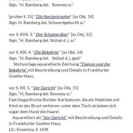
Sign. "H. Ramberg del. Romney sc."
[prüfen S. 15] "
Die Nectartropfen
" [zu Obj. 14]
Sign. H. Ramberg del. Schwerdgeburth sc."
vor S. XVII. 3. "
Der Schatzgräber
.
" [zu Obj. 12]
Sign. "H. Ramberg del. Stölzel d. j. sc."
vor S. XIX. 4. "
Die Bekehrte
.
" [zu Obj. 14]
Sign. "H. Ramberg del. Stölzel d. j. gest"
Stichvorlage aquarellierte Zeichung
"Damon und die
Bekehrte"
mit Beschreibung und Details in Frankfurter
Goethe-Haus.
vor S. XX. 5. "
Vor Gericht
." [zu Obj. 15]
Sign. "H. Ramberg del. Romney sc."
Fast Hogarth'sche Richter-Karikaturen, die ein Mädchen mit
Kind an der Brust verhören; unter dem Tisch sträuben sich
sogar dem Hund die Haare!
Aquarelliert als
"Vor Gericht"
mit Beschreibung und Details
in Frankfurter Goethe-Haus.
Lit.: Kosenina, S. 164f.