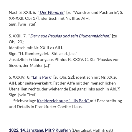
Nach S. XXII. 6. "
Der Wandrer
" [zu "Wandrer und Pächterin", S.
XX-XXII, Obj 17]; identisch mit Nr. III zu AlH.
Sign. [wie Titel]
S. XXIII. 7. "
Der neue Pausias und sein Blumenmädchen
." [zu
Obj. 20];
identisch mit Nr. XXIII zu AlH.
Sign. "H. Ramberg del. Stölzel d. j. sc."
Zusätzlich Erklärung aus Plinius B. XXXV. C. XL: "Pausias von
Sicyon, der Mahler [...]"
S. XXXIV. 8. "
Lili's Park
" [zu Obj. 22]; identisch mit Nr. XX zu
AlH, abr seitenverkehrt. [Ist der Affe mit den menschlichen
Utensilien rechts, der wiehernde Esel ganz links auch in AhL?]
Sign. [wie Titel]
Stichvorlage
Kreidezeichnung "Lilis Park"
mit Beschreibung
und Details in Frankfurter Goethe-Haus.
1822. 14. Jahrgang. Mit 9 Kupfern
(Digitalisat Hathitrust)