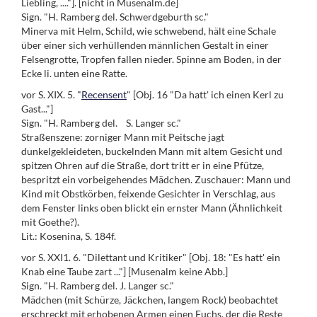
Liebling, ...."]. [nicht in Musenalm.de]
Sign. "H. Ramberg del. Schwerdgeburth sc."
Minerva mit Helm, Schild, wie schwebend, hält eine Schale
über einer sich verhüllenden männlichen Gestalt in einer
Felsengrotte, Tropfen fallen nieder. Spinne am Boden, in der
Ecke li. unten eine Ratte.
vor S. XIX. 5. "
Recensent
" [Obj. 16 "Da hatt' ich einen Kerl zu
Gast..."]
Sign. "H. Ramberg del. S. Langer sc."
Straßenszene: zorniger Mann mit Peitsche jagt
dunkelgekleideten, buckelnden Mann mit altem Gesicht und
spitzen Ohren auf die Straße, dort tritt er in eine Pfütze,
bespritzt ein vorbeigehendes Mädchen. Zuschauer: Mann und
Kind mit Obstkörben, feixende Gesichter in Verschlag, aus
dem Fenster links oben blickt ein ernster Mann (Ähnlichkeit
mit Goethe?).
Lit.: Kosenina, S. 184f.
vor S. XXI1. 6. "Dilettant und Kritiker" [Obj. 18: "Es hatt' ein
Knab eine Taube zart ..."] [Musenalm keine Abb.]
Sign. "H. Ramberg del. J. Langer sc."
Mädchen (mit Schürze, Jäckchen, langem Rock) beobachtet
erschreckt mit erhobenen Armen einen Fuchs, der die Reste