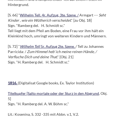
Hintergrund.
[S. 66] "
Wilhelm Tell. 4r. Aufzug, 3te. Szene. /
Armgart ---
Seht
Kinder , wie ein Wütherich verscheidet
." [zu Obj. 18]
Sign. "Ramberg del. H. Schmidt sc."
Tell liegt mit dem Pfeil am Boden, eine Frau vor ihm hält ein
Kleinkind hoch, umringt von weiteren Kindern und Männern.
[S. 72] "
Wilhelm Tell
5r. Aufzug 2te. Szene.
/ Tell zu Johannes
Parricida: /
Zum Himmel heb' ich meine reinen Hände, /
Verfluche Dich und deine That
." [Obj. 21]
Sign. "H. Ramberg del. H. Schmidt sc."
1816.
(Digitalisat Google books, Ex. Taylor Institution)
Titelkupfer [Salto mortale oder der Sturz in den Abgrund
, Obj.
5]
Sign. "H. Ramberg del. A. W. Böhm sc."
Lit.: Kosenina, S. 332 -335 mit Abbn. v.1, V.2.