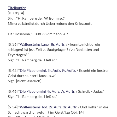
Titelkupfer
[zu Obj. 4]
Sign. "H. Ramberg del. W. Böhm sc."
Minerva bändigt durch Ueberredung den Kriegsgott
Lit.: Kosenina, S. 338-339 mit abb. 4.7.
[S. 36] "
Wallensteins Lager 8r. Auftr.
/ - könnte nicht drein
schlagen? Ist jezt Zeit zu Saufgelagen? / zu Banketten und
Feyertagen?"
Sign. "H. Ramberg del. Heß sc."
[S. 42] "
Die Piccolomini. 3r. Aufz. 9r. Auftr.
/ Es geht ein finstrer
Geist durch unser Haus u.s.w."
Sign. [nicht leserlich]
[S. 46] "
Die Piccolomini 4r. Aufz. 7r. Auftr.
/ Schreib - Judas."
Sign. "H. Ramberg del. Heß sc."
[S. 54] "
Wallensteins Tod. 2r. Aufz. 3r. Auftr.
/ Und mitten in die
Schlacht ward ich geführt im Geist."[zu Obj. 14]