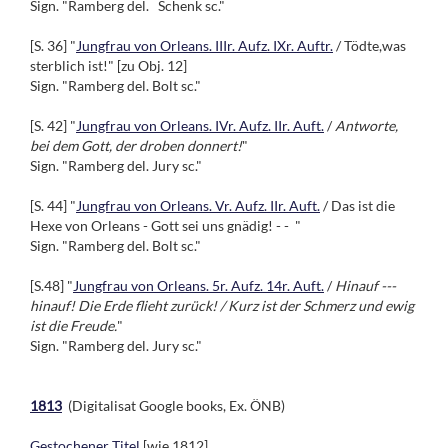
Sign. "Ramberg del. Schenk sc."
[S. 36] "
Jungfrau von Orleans. IIIr. Aufz. IXr. Auftr.
/ Tödte,was
sterblich ist!" [zu Obj. 12]
Sign. "Ramberg del. Bolt sc."
[S. 42] "
Jungfrau von Orleans. IVr. Aufz. IIr. Auft.
/
Antworte,
bei dem Gott, der droben donnert!
"
Sign. "Ramberg del. Jury sc."
[S. 44] "
Jungfrau von Orleans. Vr. Aufz. IIr. Auft.
/ Das ist die
Hexe von Orleans - Gott sei uns gnädig! - - "
Sign. "Ramberg del. Bolt sc."
[S.48] "
Jungfrau von Orleans. 5r. Aufz. 14r. Auft.
/
Hinauf ---
hinauf! Die Erde flieht zurück! / Kurz ist der Schmerz und ewig
ist die Freude.
"
Sign. "Ramberg del. Jury sc."
1813
(Digitalisat Google books, Ex. ÖNB)
Gestochener Titel
[wie 1812]