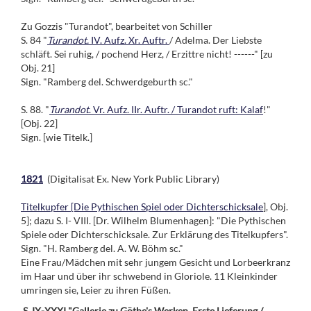
Zu Gozzis "Turandot", bearbeitet von Schiller
S. 84 "
Turandot.
IV. Aufz. Xr. Auftr.
/ Adelma. Der Liebste
schläft. Sei ruhig, / pochend Herz, / Erzittre nicht! ------" [zu
Obj. 21]
Sign. "Ramberg del. Schwerdgeburth sc."
S. 88. "
Turandot
. Vr. Aufz. IIr. Auftr. / Turandot ruft: Kalaf
!"
[Obj. 22]
Sign. [wie Titelk.]
1821
(Digitalisat Ex. New York Public Library)
Titelkupfer [Die Pythischen Spiel oder Dichterschicksale
], Obj.
5]; dazu S. I- VIII. [Dr. Wilhelm Blumenhagen]: "Die Pythischen
Spiele oder Dichterschicksale. Zur Erklärung des Titelkupfers".
Sign. "H. Ramberg del. A. W. Böhm sc."
Eine Frau/Mädchen mit sehr jungem Gesicht und Lorbeerkranz
im Haar und über ihr schwebend in Gloriole. 11 Kleinkinder
umringen sie, Leier zu ihren Füßen.
S. IX-XXXI "Gallerie zu Göthe's Werken. Erste Lieferung /