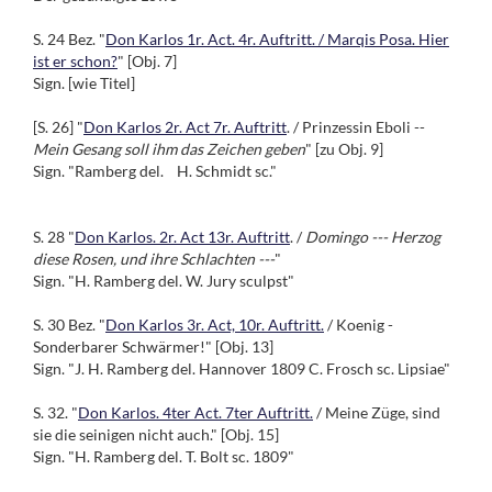
S. 24 Bez. "
Don Karlos 1r. Act. 4r. Auftritt. / Marqis Posa. Hier
ist er schon?
" [Obj. 7]
Sign. [wie Titel]
[S. 26] "
Don Karlos 2r. Act 7r. Auftritt
. / Prinzessin Eboli --
Mein Gesang soll ihm das Zeichen geben
" [zu Obj. 9]
Sign. "Ramberg del. H. Schmidt sc."
S. 28 "
Don Karlos. 2r. Act 13r. Auftritt
. /
Domingo --- Herzog
diese Rosen, und ihre Schlachten ---
"
Sign. "H. Ramberg del. W. Jury sculpst"
S. 30 Bez. "
Don Karlos 3r. Act, 10r. Auftritt.
/ Koenig -
Sonderbarer Schwärmer!" [Obj. 13]
Sign. "J. H. Ramberg del. Hannover 1809 C. Frosch sc. Lipsiae"
S. 32. "
Don Karlos. 4ter Act. 7ter Auftritt.
/ Meine Züge, sind
sie die seinigen nicht auch." [Obj. 15]
Sign. "H. Ramberg del. T. Bolt sc. 1809"