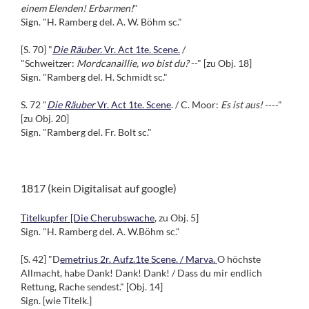
einem Elenden! Erbarmen!
"
Sign. "H. Ramberg del. A. W. Böhm sc."
[S. 70] "
Die Räuber.
Vr. Act 1te. Scene.
/
"
Schweitzer:
Mordcanaillie, wo bist du?
--" [zu Obj. 18]
Sign. "
Ramberg del. H. Schmidt sc."
S. 72 "
Die Räuber
Vr. Act 1te. Scene
. / C. Moor:
Es ist aus!
----"
[zu Obj. 20]
Sign. "Ramberg del. Fr. Bolt sc."
1817 (kein Digitalisat auf google)
Titelkupfer [Die Cherubswache
, zu Obj. 5]
Sign. "H. Ramberg del. A. W.Böhm sc."
[S. 42] "D
emetrius 2r. Aufz.1te Scene. / Marva.
O höchste
Allmacht, habe Dank! Dank! Dank! / Dass du mir endlich
Rettung, Rache sendest." [Obj. 14]
Sign. [wie Titelk.]