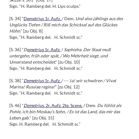
Sign. "H. Ramberg del. H. Lips sculps."
[S. 34] "
Demetrius 1r. Aufz.
/ Dem.
Und also jählings aus des
Unglücks Tiefen / Riß mich das Schicksal auf des Glückes
Höhn
." [zu Obj. 8]
Sign. "H. Ramberg del. H. Schmidt sc."
[S. 36] "
D
emetrius
1r. Aufz.
/
Saphieha. Der Staat muß
untergehn, früh oder spät, / Wo Mehrheit siegt, und
Unverstand entscheidet
." [zu Obj. 10]
Sign. "H. Ramberg del. H. Schmidt sc."
[S. 38] "
Demetrius
1r. Aufz.
/ --- J
a! wir schwören / Vivat
Marina! Russiae regina!
" [zu Obj. 12]
Sign. "H. Ramberg del. H. Schmidt sc."
[S. 46] "
Demetrius
. 2r. Aufz. 2te. Scene.
/ Dem.
Du fühlst als
Pohle, ich bin Moskau's Sohn, / Es ist das Land, das mir das
Leben gab.
" [zu Obj. 15]
Sign. H. Ramberg del. H. Schmidt sc."