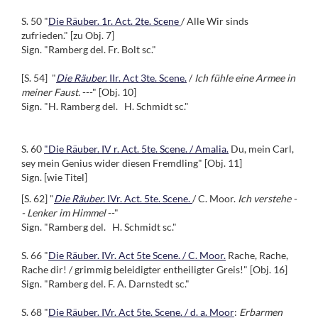
S. 50 "
Die Räuber. 1r. Act. 2te. Scene
/ Alle Wir sinds
zufrieden." [zu Obj. 7]
Sign. "Ramberg del. Fr. Bolt sc."
[S. 54] "
Die Räuber.
IIr. Act 3te. Scene.
/
Ich fühle eine Armee in
meiner Faust.
---" [Obj. 10]
Sign. "H. Ramberg del. H. Schmidt sc."
S. 60
"Die Räuber. IV r. Act. 5te. Scene. / Amalia.
Du, mein Carl,
sey mein Genius wider diesen Fremdling" [Obj. 11]
Sign. [wie Titel]
[S. 62] "
Die Räuber.
IVr. Act. 5te. Scene.
/ C. Moor.
Ich verstehe -
- Lenker im Himmel
--"
Sign. "Ramberg del. H. Schmidt sc."
S. 66 "
Die Räuber. IVr. Act 5te Scene. / C. Moor.
Rache, Rache,
Rache dir! / grimmig beleidigter entheiligter Greis!" [Obj. 16]
Sign. "Ramberg del. F. A. Darnstedt sc."
S. 68 "
Die Räuber. IVr. Act 5te. Scene. / d. a. Moor
:
Erbarmen