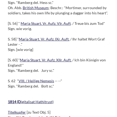
Sign. "Ramberg del. Hess sc."
Oh. Abb.
British Museum
; Beschr.: "Mortimer, surrounded by
soldiers, takes his own life by plunging a dagger into his heart".
[S. 56] "
Maria Stuart. Vr. Aufz. VIr. Auft
. / Treue bis zum Tod"
Sign. wie vorig.
S. 58] "
Maria Stuart. Vr. Aufz. IXr. Auft.
/ Ihr haltet Wort Graf
Lester - ."
Sign. [wie vorig]
[S. 60] "
Maria Stuart. Vr. Aufz. XIIr. Auft.
/ Ich bin Königin von
England!"
Sign. "Ramberg del. Jury sc."
S. 62 "
VIII. / Heilige Nemesis
-- --"
Sign. "Ramberg del. Bolt sc."
1814 (D
igitalisat Hathitrust)
Titelkupfer
[zu Text Obj. 5]