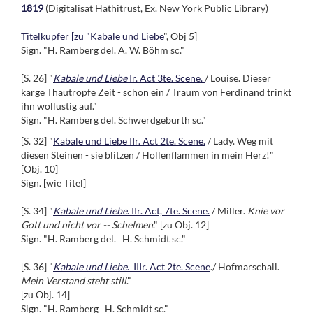
1819
(Digitalisat Hathitrust, Ex. New York Public Library)
Titelkupfer [zu "Kabale und Liebe
", Obj 5]
Sign. "H. Ramberg del. A. W. Böhm sc."
[S. 26] "
Kabale und Liebe
Ir. Act 3te. Scene.
/ Louise. Dieser
karge Thautropfe Zeit - schon ein / Traum von Ferdinand trinkt
ihn wollüstig auf."
Sign. "H. Ramberg del. Schwerdgeburth sc."
[S. 32] "
Kabale und Liebe IIr. Act 2te. Scene.
/ Lady. Weg mit
diesen Steinen - sie blitzen / Höllenflammen in mein Herz!"
[Obj. 10]
Sign. [wie Titel]
[S. 34] "
Kabale und Liebe
. IIr. Act, 7te. Scene.
/ Miller.
Knie vor
Gott und nicht vor -- Schelmen
." [zu Obj. 12]
Sign. "H. Ramberg del. H. Schmidt sc."
[S. 36] "
Kabale und Liebe
. IIIr. Act 2te. Scene
./ Hofmarschall.
Mein Verstand steht still
."
[zu Obj. 14]
Sign. "H. Ramberg H. Schmidt sc."