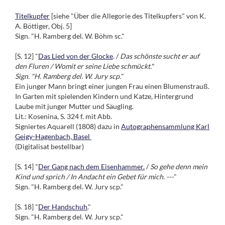
Titelkupfer
[siehe "Über die Allegorie des Titelkupfers" von K.
A. Böttiger, Obj. 5]
Sign. "H. Ramberg del. W. Böhm sc."
[S. 12] "
Das Lied von der Glocke
. /
Das schönste sucht er auf
den Fluren / Womit er seine Liebe schmückt."
Sign. "H. Ramberg del. W. Jury scp.
"
Ein junger Mann bringt einer jungen Frau einen Blumenstrauß.
In Garten mit spielenden Kindern und Katze, Hintergrund
Laube mit junger Mutter und Säugling.
Lit.: Kosenina, S. 324 f. mit Abb.
Signiertes Aquarell (1808) dazu in
Autographensammlung Karl
Geigy-Hagenbach, Basel
(Digitalisat bestellbar)
[S. 14] "
Der Gang nach dem Eisenhammer.
/
So gehe denn mein
Kind und sprich / In Andacht ein Gebet für mich. ---
"
Sign. "H. Ramberg del. W. Jury scp."
[S. 18] "
Der Handschuh
."
Sign. "H. Ramberg del. W. Jury scp."