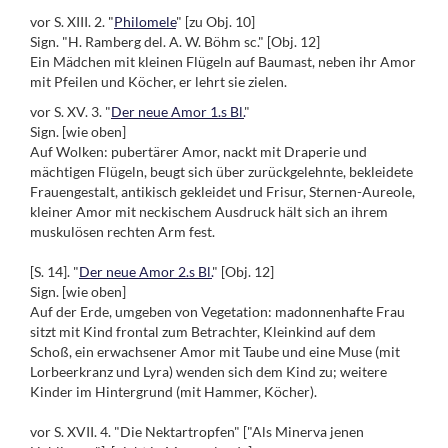
vor S. XIII. 2. "
Philomele
" [zu Obj. 10]
Sign. "H. Ramberg del. A. W. Böhm sc." [Obj. 12]
Ein Mädchen mit kleinen Flügeln auf Baumast, neben ihr Amor
mit Pfeilen und Köcher, er lehrt sie zielen.
vor S. XV. 3. "
Der neue Amor 1.s Bl.
"
Sign. [wie oben]
Auf Wolken: pubertärer Amor, nackt mit Draperie und
mächtigen Flügeln, beugt sich über zurückgelehnte, bekleidete
Frauengestalt, antikisch gekleidet und Frisur, Sternen-Aureole,
kleiner Amor mit neckischem Ausdruck hält sich an ihrem
muskulösen rechten Arm fest.
[S. 14]. "
Der neue Amor 2.s Bl.
" [Obj. 12]
Sign. [wie oben]
Auf der Erde, umgeben von Vegetation: madonnenhafte Frau
sitzt mit Kind frontal zum Betrachter, Kleinkind auf dem
Schoß, ein erwachsener Amor mit Taube und eine Muse (mit
Lorbeerkranz und Lyra) wenden sich dem Kind zu; weitere
Kinder im Hintergrund (mit Hammer, Köcher).
vor S. XVII. 4. "Die Nektartropfen" ["Als Minerva jenen