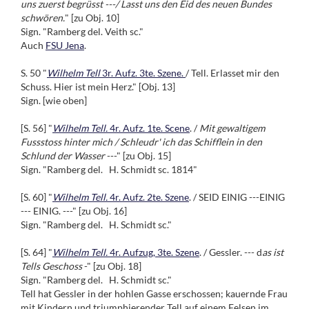
uns zuerst begrüsst ---/ Lasst uns den Eid des neuen Bundes
schwören.
" [zu Obj. 10]
Sign. "Ramberg del. Veith sc."
Auch
FSU Jena
.
S. 50 "
Wilhelm Tell
3r. Aufz. 3te. Szene.
/ Tell. Erlasset mir den
Schuss. Hier ist mein Herz." [Obj. 13]
Sign. [wie oben]
[S. 56] "
Wilhelm Tell.
4r. Aufz. 1te. Scene
. /
Mit gewaltigem
Fussstoss hinter mich / Schleudr' ich das Schifflein in den
Schlund der Wasser
---" [zu Obj. 15]
Sign. "Ramberg del. H. Schmidt sc. 1814"
[S. 60] "
Wilhelm Tell.
4r. Aufz. 2te. Szene
. / SEID EINIG ---EINIG
--- EINIG. ---" [zu Obj. 16]
Sign. "Ramberg del. H. Schmidt sc."
[S. 64] "
Wilhelm Tell.
4r. Aufzug, 3te. Szene
. / Gessler. --- d
as ist
Tells Geschoss
-" [zu Obj. 18]
Sign. "Ramberg del. H. Schmidt sc."
Tell hat Gessler in der hohlen Gasse erschossen; kauernde Frau
mit Kindern und triumphierender Tell auf einem Felsen im