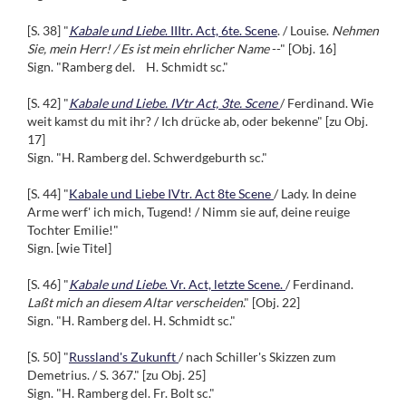
[S. 38] "
Kabale und Liebe
. IIItr. Act, 6te. Scene
. / Louise.
Nehmen
Sie, mein Herr! / Es ist mein ehrlicher Name
--" [Obj. 16]
Sign. "Ramberg del. H. Schmidt sc."
[S. 42] "
Kabale und Liebe. IVtr Act, 3te. Scene
/ Ferdinand. Wie
weit kamst du mit ihr? / Ich drücke ab, oder bekenne" [zu Obj.
17]
Sign. "H. Ramberg del. Schwerdgeburth sc."
[S. 44] "
Kabale und Liebe IVtr. Act 8te Scene
/ Lady. In deine
Arme werf' ich mich, Tugend! / Nimm sie auf, deine reuige
Tochter Emilie!"
Sign. [wie Titel]
[S. 46] "
Kabale und Liebe
. Vr. Act, letzte Scene.
/ Ferdinand.
Laßt mich an diesem Altar verscheiden
." [Obj. 22]
Sign. "H. Ramberg del. H. Schmidt sc."
[S. 50] "
Russland's Zukunft
/ nach Schiller's Skizzen zum
Demetrius. / S. 367." [zu Obj. 25]
Sign. "H. Ramberg del. Fr. Bolt sc."