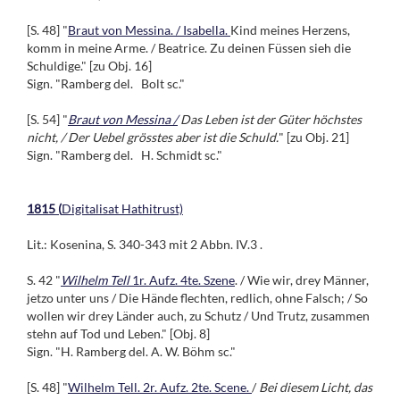
[S. 48] "
Braut von Messina. / Isabella.
Kind meines Herzens,
komm in meine Arme. / Beatrice. Zu deinen Füssen sieh die
Schuldige." [zu Obj. 16]
Sign. "Ramberg del. Bolt sc."
[S. 54] "
Braut von Messina /
Das Leben ist der Güter höchstes
nicht, / Der Uebel grösstes aber ist die Schuld.
" [zu Obj. 21]
Sign. "Ramberg del. H. Schmidt sc."
1815 (
Digitalisat Hathitrust)
Lit.: Kosenina, S. 340-343 mit 2 Abbn. IV.3 .
S. 42 "
Wilhelm Tell
1r. Aufz. 4te. Szene
. / Wie wir, drey Männer,
jetzo unter uns / Die Hände flechten, redlich, ohne Falsch; / So
wollen wir drey Länder auch, zu Schutz / Und Trutz, zusammen
stehn auf Tod und Leben." [Obj. 8]
Sign. "H. Ramberg del. A. W. Böhm sc."
[S. 48] "
Wilhelm Tell. 2r. Aufz. 2te. Scene.
/
Bei diesem Licht, das