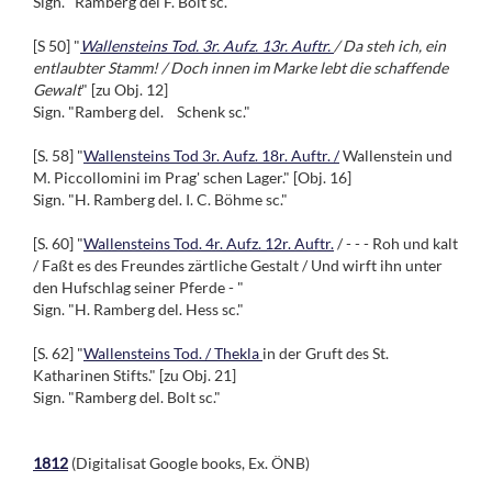
Sign. "Ramberg del F. Bolt sc."
[S 50] "
Wallensteins Tod. 3r. Aufz. 13r. Auftr.
/ Da steh ich, ein
entlaubter Stamm! / Doch innen im Marke lebt die schaffende
Gewalt
" [zu Obj. 12]
Sign. "Ramberg del. Schenk sc."
[S. 58] "
Wallensteins Tod 3r. Aufz. 18r. Auftr. /
Wallenstein und
M. Piccollomini im Prag' schen Lager." [Obj. 16]
Sign. "H. Ramberg del. I. C. Böhme sc."
[S. 60] "
Wallensteins Tod. 4r. Aufz. 12r. Auftr.
/ - - - Roh und kalt
/ Faßt es des Freundes zärtliche Gestalt / Und wirft ihn unter
den Hufschlag seiner Pferde - "
Sign. "H. Ramberg del. Hess sc."
[S. 62] "
Wallensteins Tod. / Thekla
in der Gruft des St.
Katharinen Stifts." [zu Obj. 21]
Sign. "Ramberg del. Bolt sc."
1812
(Digitalisat Google books, Ex. ÖNB)