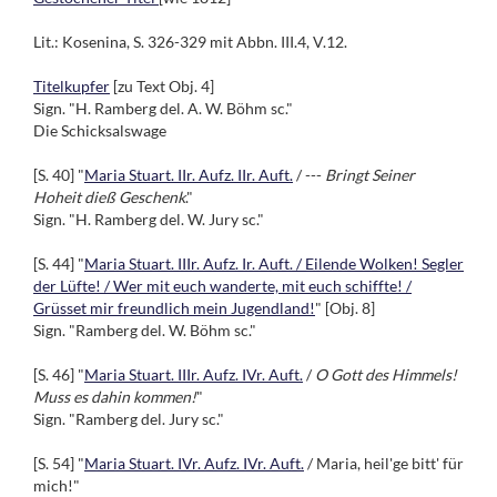
Lit.: Kosenina, S. 326-329 mit Abbn. III.4, V.12.
Titelkupfer
[zu Text Obj. 4]
Sign. "H. Ramberg del. A. W. Böhm sc."
Die Schicksalswage
[S. 40] "
Maria Stuart. IIr. Aufz. IIr. Auft.
/ ---
Bringt Seiner
Hoheit dieß Geschenk
."
Sign. "H. Ramberg del. W. Jury sc."
[S. 44] "
Maria Stuart. IIIr. Aufz. Ir. Auft. / Eilende Wolken! Segler
der Lüfte! / Wer mit euch wanderte, mit euch schiffte! /
Grüsset mir freundlich mein Jugendland!
" [Obj. 8]
Sign. "Ramberg del. W. Böhm sc."
[S. 46] "
Maria Stuart. IIIr. Aufz. IVr. Auft.
/
O Gott des Himmels!
Muss es dahin kommen!
"
Sign. "Ramberg del. Jury sc."
[S. 54] "
Maria Stuart. IVr. Aufz. IVr. Auft.
/ Maria, heil'ge bitt' für
mich!"