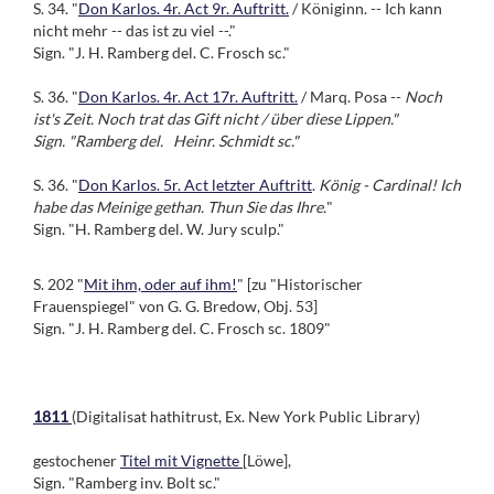
S. 34. "
Don Karlos. 4r. Act 9r. Auftritt.
/ Königinn. -- Ich kann
nicht mehr -- das ist zu viel --."
Sign. "J. H. Ramberg del. C. Frosch sc."
S. 36. "
Don Karlos. 4r. Act 17r. Auftritt.
/ Marq. Posa --
Noch
ist's Zeit. Noch trat das Gift nicht / über diese Lippen."
Sign. "Ramberg del. Heinr. Schmidt sc."
S. 36. "
Don Karlos. 5r. Act letzter Auftritt
.
König - Cardinal! Ich
habe das Meinige gethan. Thun Sie das Ihre.
"
Sign. "H. Ramberg del. W. Jury sculp."
S. 202 "
Mit ihm, oder auf ihm!
" [zu "Historischer
Frauenspiegel" von G. G. Bredow, Obj. 53]
Sign. "J. H. Ramberg del. C. Frosch sc. 1809"
1811
(Digitalisat hathitrust, Ex. New York Public Library)
gestochener
Titel mit Vignette
[Löwe],
Sign. "Ramberg inv. Bolt sc."