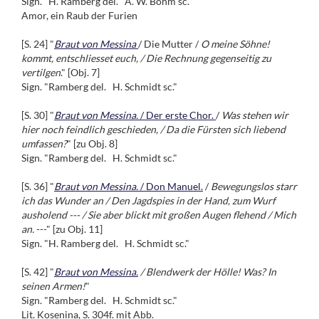
Sign. "H. Ramberg del. A. W. Böhm sc."
Amor, ein Raub der Furien
[S. 24] "
Braut von Messina
/ Die Mutter /
O meine Söhne!
kommt, entschliesset euch, / Die Rechnung gegenseitig zu
vertilgen
." [Obj. 7]
Sign. "Ramberg del. H. Schmidt sc."
[S. 30] "
Braut von Messina.
/ Der erste Chor.
/
Was stehen wir
hier noch feindlich geschieden, / Da die Fürsten sich liebend
umfassen?
" [zu Obj. 8]
Sign. "Ramberg del. H. Schmidt sc."
[S. 36] "
Braut von Messina.
/ Don Manuel.
/
Bewegungslos starr
ich das Wunder an / Den Jagdspies in der Hand, zum Wurf
ausholend --- / Sie aber blickt mit großen Augen flehend / Mich
an.
---" [zu Obj. 11]
Sign. "H. Ramberg del. H. Schmidt sc."
[S. 42] "
Braut von Messina.
/ Blendwerk der Hölle! Was? In
seinen Armen!
"
Sign. "Ramberg del. H. Schmidt sc."
Lit. Kosenina, S. 304f. mit Abb.