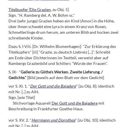
Titelkupfer [Die Grazien
, zu Obj. 5]
Sign. "H. Ramberg del. A. W. Böhm sc."
Drei (sehr junge) Grazien heben ein Kind (Amor) in die Höhe,
über ihnen schwebt eine Lyra in einem Kranz von Rosen,
Schmetterlinge drum herum, am unteren Bildrand hocken zwei
schreibende Kinder.
Dazu S. I-Viii. [Dr. Wilhelm Blumenhagen]: "Zur Erklärung des
Titelkupfers" [iii] "Grazie, zu deutsch Liebreiz [...]". Schreibt
am Ende über Dichterinnen im Textteil, verweist aber auf
Rambergs Grazienbild und Schillers "Würde der Frauen".
S. IX- "
Gallerie zu Göthe's Werken. Zweite Lieferung. /
Gedichte."
[Bild jeweils auf dem Blatt vor dem Gedicht]
vor S. XI. 1. "
Der Gott und die Bajadere
" [zu Obj. 8]; identisch
mit Nr. [..] zu AlH.
Sign. [wie Titel]
Stichvorlage Aquarell
Der Gott und die Bajadere
mit
Beschreibung in Frankfurter Goethe-Haus.
vor S. XV. 2. "
Herrmann und Dorothea
" [zu Obj. 10]; identisch
mit Nr. [..] zu AlH.