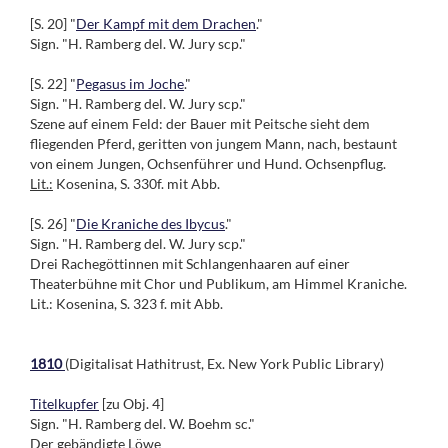
[S. 20] "
Der Kampf mit dem Drachen
."
Sign. "H. Ramberg del. W. Jury scp."
[S. 22] "
Pegasus im Joche
."
Sign. "H. Ramberg del. W. Jury scp."
Szene auf einem Feld: der Bauer mit Peitsche sieht dem
fliegenden Pferd, geritten von jungem Mann, nach, bestaunt
von einem Jungen, Ochsenführer und Hund. Ochsenpflug.
Lit.:
Kosenina, S. 330f. mit Abb.
[S. 26] "
Die Kraniche des Ibycus
."
Sign. "H. Ramberg del. W. Jury scp."
Drei Rachegöttinnen mit Schlangenhaaren auf einer
Theaterbühne mit Chor und Publikum, am Himmel Kraniche.
Lit.: Kosenina, S. 323 f. mit Abb.
1810
(Digitalisat Hathitrust, Ex. New York Public Library)
Titelkupfer
[zu Obj. 4]
Sign. "H. Ramberg del. W. Boehm sc."
Der gebändigte Löwe