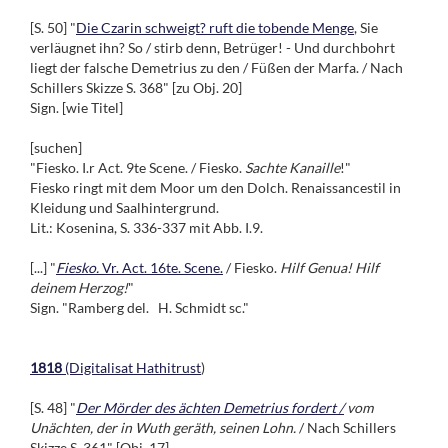
[S. 50] "
Die Czarin schweigt? ruft die tobende Menge
, Sie
verläugnet ihn? So / stirb denn, Betrüger! - Und durchbohrt
liegt der falsche Demetrius zu den / Füßen der Marfa. / Nach
Schillers Skizze S. 368" [zu Obj. 20]
Sign. [wie Titel]
[suchen]
"Fiesko. I.r Act. 9te Scene. / Fiesko.
Sachte Kanaille
!"
Fiesko ringt mit dem Moor um den Dolch. Renaissancestil in
Kleidung und Saalhintergrund.
Lit.: Kosenina, S. 336-337 mit Abb. I.9.
[...] "
Fiesko.
Vr. Act. 16te. Scene.
/ Fiesko.
Hilf Genua! Hilf
deinem Herzog!
"
Sign. "Ramberg del. H. Schmidt sc."
1818
(Digitalisat Hathitrust
)
[S. 48] "
Der Mörder des ächten Demetrius fordert /
vom
Unächten, der in Wuth geräth, seinen Lohn.
/ Nach Schillers
Skizze S. 361" [Obj. 17]