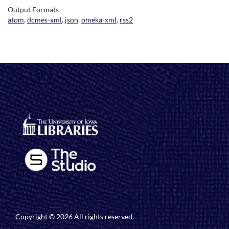
Output Formats
atom
,
dcmes-xml
,
json
,
omeka-xml
,
rss2
Copyright © 2026 All rights reserved.