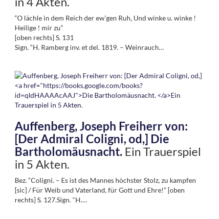
in 4 Akten.
“O lächle in dem Reich der ew’gen Ruh, Und winke u. winke !
Heilige ! mir zu”
[oben rechts] S. 131
Sign. “H. Ramberg inv. et del. 1819. – Weinrauch…
Auffenberg, Joseph Freiherr von:
[Der Admiral Coligni, od,]
Die
Bartholomäusnacht.
Ein Trauerspiel
in 5 Akten.
Bez. “Coligni. – Es ist des Mannes höchster Stolz, zu kampfen
[sic] / Für Weib und Vaterland, für Gott und Ehre!” [oben
rechts] S. 127.Sign. "H.…