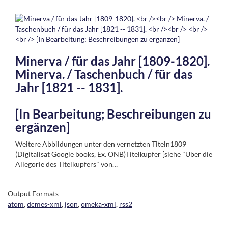
Minerva / für das Jahr [1809-1820].
Minerva. / Taschenbuch / für das
Jahr [1821 -- 1831].
[In Bearbeitung; Beschreibungen zu
ergänzen]
Weitere Abbildungen unter den vernetzten Titeln1809
(Digitalisat Google books, Ex. ÖNB)Titelkupfer [siehe "Über die
Allegorie des Titelkupfers" von…
Output Formats
atom
,
dcmes-xml
,
json
,
omeka-xml
,
rss2