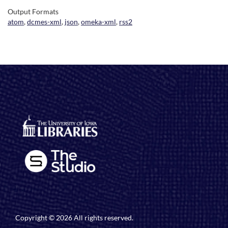
Output Formats
atom
,
dcmes-xml
,
json
,
omeka-xml
,
rss2
Copyright © 2026 All rights reserved.